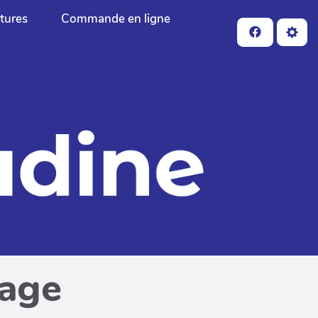
ctures
Commande en ligne
page