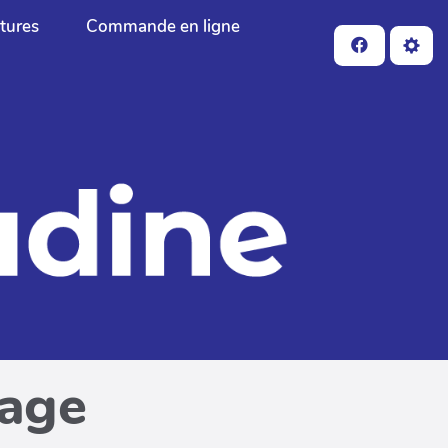
ctures
Commande en ligne
page