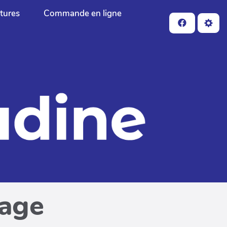
ctures
Commande en ligne
page