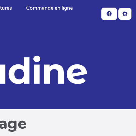
ctures
Commande en ligne
page