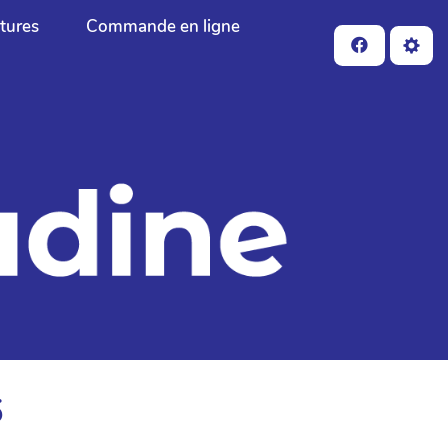
ctures
Commande en ligne
5