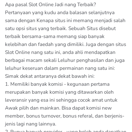
Apa pasal Slot Online Jadi nang Terbaik?
Pertanyaan yang kudu anda balasan selanjutnya
sama dengan Kenapa situs ini memang menjadi salah
satu opsi situs yang terbaik. Sebuah Situs disebut
terbaik bersama-sama memang siap banyak
kelebihan dan faedah yang dimiliki. Juga dengan situs
Slot Online nang satu ini, anda ahli mendapatkan
berbagai macam sekali Leluhur penghasilan dan juga
leluhur keseruan dalam permainan nang satu ini:
Simak dekat antaranya dekat bawah ini:
1. Memiliki banyak komisi - kegunaan pertama
merupakan banyak komisi yang ditawarkan oleh
leveransir yang esa ini sehingga cocok amat untuk
Awak pilih dan mainkan. Bisa dapat komisi new
member, bonus turnover, bonus referal, dan berjenis-
jenis lagi nang lainnya.
2. Punya banyak provider - yang boleh anda dapatkan