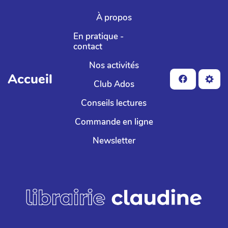
Aller au contenu principal
À propos
En pratique -
contact
Nos activités
Accueil
Club Ados
Conseils lectures
Commande en ligne
Newsletter