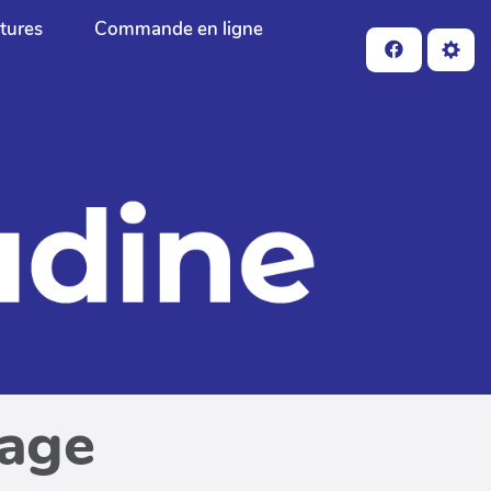
ctures
Commande en ligne
page