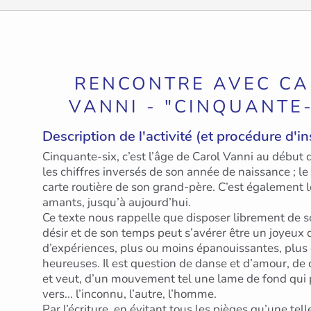
RENCONTRE AVEC C
VANNI - "CINQUANTE-
Description de l'activité (et procédure d'in
Cinquante-six, c’est l’âge de Carol Vanni au début d
les chiffres inversés de son année de naissance ; l
carte routière de son grand-père. C’est également 
amants, jusqu’à aujourd’hui.
Ce texte nous rappelle que disposer librement de s
désir et de son temps peut s’avérer être un joyeux 
d’expériences, plus ou moins épanouissantes, plus
heureuses. Il est question de danse et d’amour, de 
et veut, d’un mouvement tel une lame de fond qui 
vers... l’inconnu, l’autre, l’homme.
Par l’écriture, en évitant tous les pièges qu’une tel