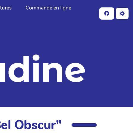
ctures
Commande en ligne
Bel Obscur"