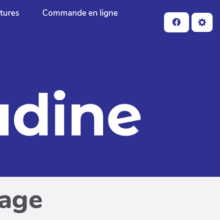
ctures
Commande en ligne
page