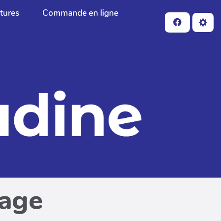
ctures
Commande en ligne
page