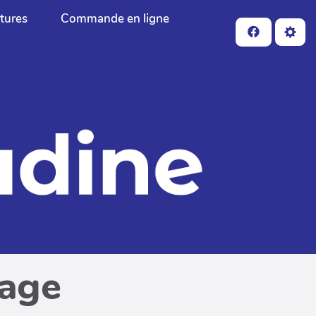
ctures
Commande en ligne
page