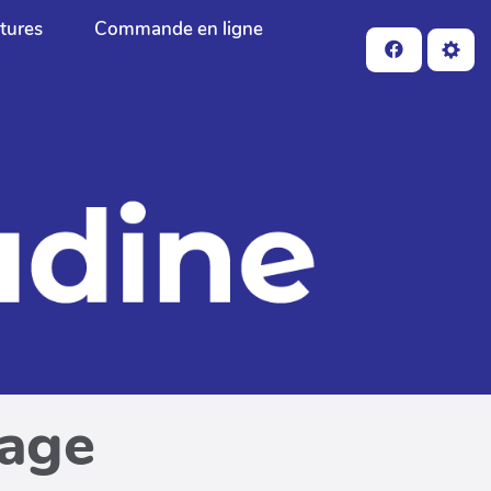
ctures
Commande en ligne
page