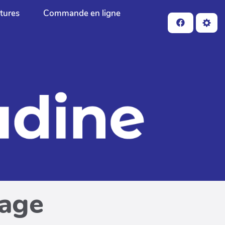
ctures
Commande en ligne
page