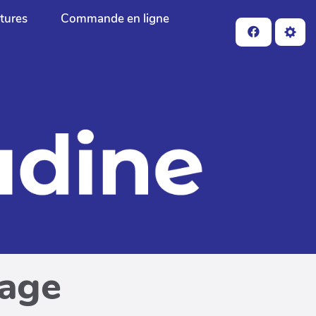
ctures
Commande en ligne
page