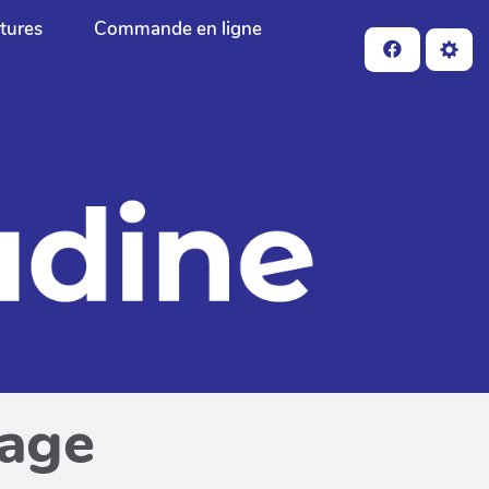
ctures
Commande en ligne
page