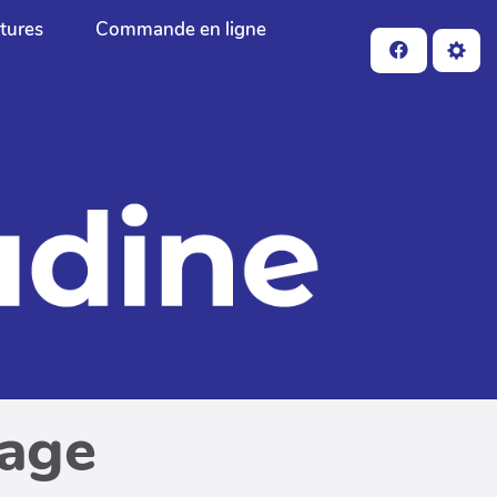
ctures
Commande en ligne
page