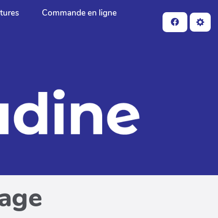
ctures
Commande en ligne
page