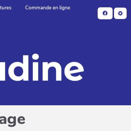
ctures
Commande en ligne
page