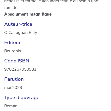
richesse et forme le lien indéfectible au sein d’une
famille.
Absolument magnifique
.
Auteur-trice
O'Callaghan Billy
Editeur
Bourgois
Code ISBN
9782267050981
Parution
mai 2023
Type d'ouvrage
Roman