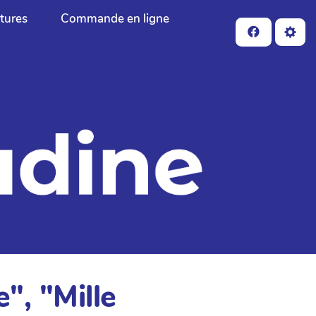
ctures
Commande en ligne
", "Mille