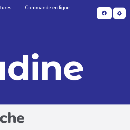
ctures
Commande en ligne
iche